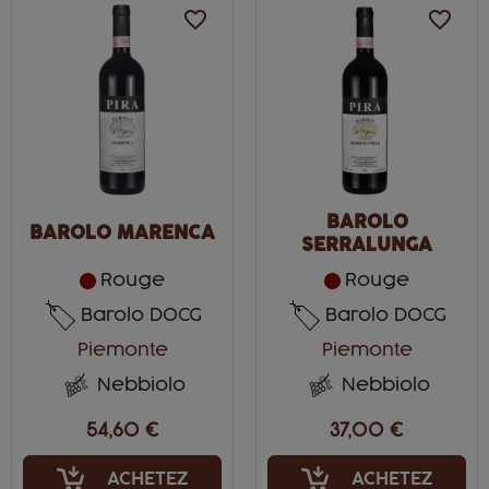
favorite_border
favorite_border
BAROLO
BAROLO MARENCA
SERRALUNGA
Rouge
Rouge
Barolo DOCG
Barolo DOCG
Piemonte
Piemonte
Nebbiolo
Nebbiolo
54,60 €
37,00 €
ACHETEZ
ACHETEZ