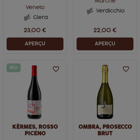
Marche
Veneto
Verdicchio
Glera
23,00 €
22,00 €
APERÇU
APERÇU
Bio
favorite_border
favorite_border
KÈRMES, ROSSO
OMBRA, PROSECCO
PICENO
BRUT