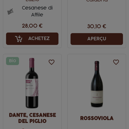
Cesanese di
Affile
28,00 €
30,10 €
ACHETEZ
APERÇU
Bio
favorite_border
favorite_border
DANTE, CESANESE
ROSSOVIOLA
DEL PIGLIO