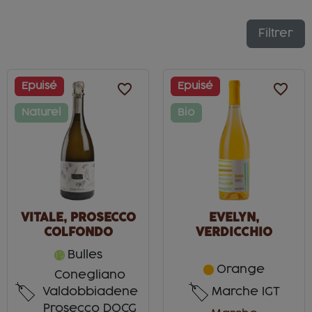
Filtrer
Epuisé
favorite_border
Epuisé
favorite_border
Naturel
Bio
EVELYN,
VITALE, PROSECCO
VERDICCHIO
COLFONDO
MACERATO
Bulles
Orange
Conegliano
Valdobbiadene
Marche IGT
Prosecco DOCG