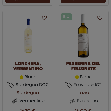
favorite_border
Bio
favorite_border
LONGHERA,
PASSERINA DEL
VERMENTINO
FRUSINATE
Blanc
Blanc
Sardegna DOC
Frusinate IGT
Sardegna
Lazio
Vermentino
Passerina