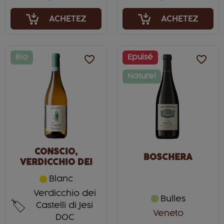
ACHETEZ
ACHETEZ
Bio
favorite_border
Epuisé
favorite_border
Naturel
CONSCIO,
BOSCHERA
VERDICCHIO DEI
CASTELLI DI JESI
Blanc
SUPERIORE
Verdicchio dei
Bulles
Castelli di Jesi
Veneto
DOC