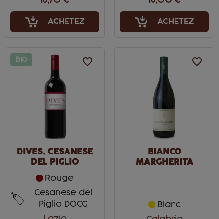
16,70 €
16,00 €
ACHETEZ
ACHETEZ
Bio
favorite_border
favorite_border
DIVES, CESANESE
BIANCO
DEL PIGLIO
MARGHERITA
SUPERIORE
Rouge
Cesanese del
Piglio DOCG
Blanc
Lazio
Calabria