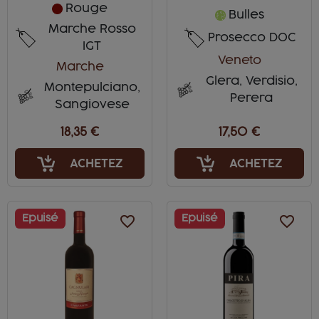
Rouge
Bulles
Marche Rosso
Prosecco DOC
IGT
Veneto
Marche
Glera, Verdisio,
Montepulciano,
Perera
Sangiovese
18,35 €
17,50 €
ACHETEZ
ACHETEZ
Epuisé
favorite_border
Epuisé
favorite_border