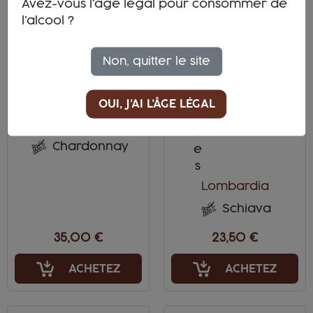
Avez-vous l'âge légal pour consommer de
l'alcool ?
Non, quitter le site
Bulles
Rosé, Bulles
Franciacorta
OUI, J'AI L'ÂGE LÉGAL
DOCG
Lombardia
Chardonnay
Lombardia
Schiava
35,00 €
23,50 €
ACHETEZ
ACHETEZ