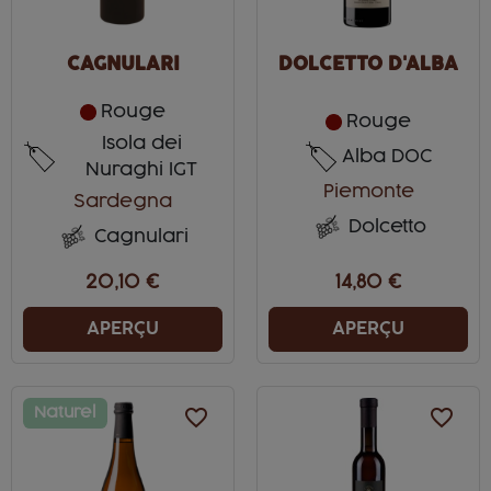
CAGNULARI
DOLCETTO D'ALBA
Rouge
Rouge
Isola dei
Alba DOC
Nuraghi IGT
Piemonte
Sardegna
Dolcetto
Cagnulari
20,10 €
14,80 €
APERÇU
APERÇU
Naturel
favorite_border
favorite_border