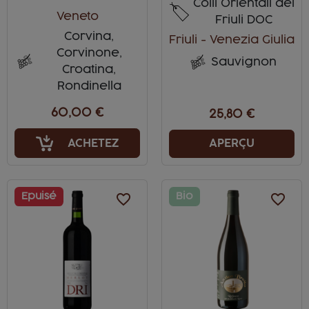
Colli Orientali del
Veneto
Friuli DOC
Corvina,
Friuli - Venezia Giulia
Corvinone,
Sauvignon
Croatina,
Rondinella
60,00 €
25,80 €
ACHETEZ
APERÇU
Epuisé
favorite_border
Bio
favorite_border