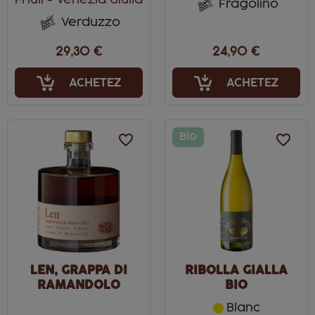
Friuli - Venezia Giulia
Fragolino
Verduzzo
29,30 €
24,90 €
ACHETEZ
ACHETEZ
favorite_border
Bio
favorite_border
LEN, GRAPPA DI
RIBOLLA GIALLA
RAMANDOLO
BIO
Blanc