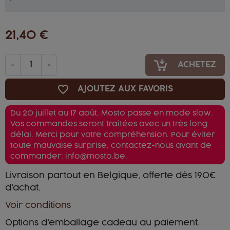
21,40 €
-
+
ACHETEZ
favorite_border
AJOUTEZ AUX FAVORIS
Du 20 juillet au 17 août, Mosto passe en mode slow.
Vos commandes seront traitées avec un très long
délai. Merci pour votre compréhension. Pour éviter
toute mauvaise surprise, contactez-nous avant de
commander: info@mosto.be.
Livraison partout en Belgique, offerte dès 190€
d'achat.
Voir conditions
Options d'emballage cadeau au paiement.