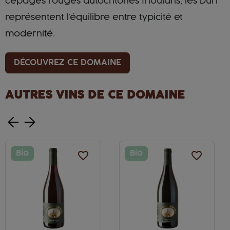
cépages rouges autochtones frioulans, les Durì
représentent l’équilibre entre typicité et
modernité.
DÉCOUVREZ CE DOMAINE
AUTRES VINS DE CE DOMAINE
Bio
favorite_border
Bio
favorite_border