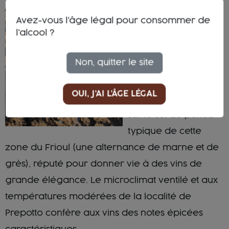
TERROIR :
Ce Friulano est
Avez-vous l'âge légal pour consommer de
l'alcool ?
cultivé à partir de
vieux clones du
Non, quitter le site
cépage présents sur
le domaine. Les
OUI, J'AI L'ÂGE LÉGAL
vignes sont cultivées
sur le sol de ponca
typique de cette
zone du Frioul (une alternance de marne et de
grès), réputé pour donner vie à des vins de
grande élégance. Le microclimat ventilé et aux
températures modérées de la localité de
Prepotto confère aux vins des notes épicées