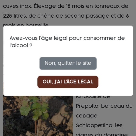
cuves inox. Élevage de 18 mois en tonneaux de
225 litres, de chêne de second passage et de 6
mois en bouteille.
Avez-vous l'âge légal pour consommer de
EARTH
l'alcool ?
SOL :
Marneux
Non, quitter le site
CLIMAT :
Continental
TERROIR :
OUI, J'AI L'ÂGE LÉGAL
Situées au cœur de
la localité de
Prepotto, berceau du
cépage
Schioppettino, les
vignes du domaine