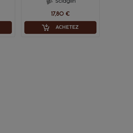
SciaglÌn
17,80 €
ACHETEZ