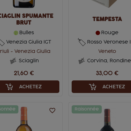
CIAGLIN SPUMANTE
TEMPESTA
BRUT
Bulles
Rouge
Venezia Giulia IGT
Rosso Veronese 
riuli - Venezia Giulia
Veneto
Sciaglin
Corvina, Rondine
21,60 €
33,00 €
ACHETEZ
ACHETEZ
sonnée
favorite_border
Raisonnée