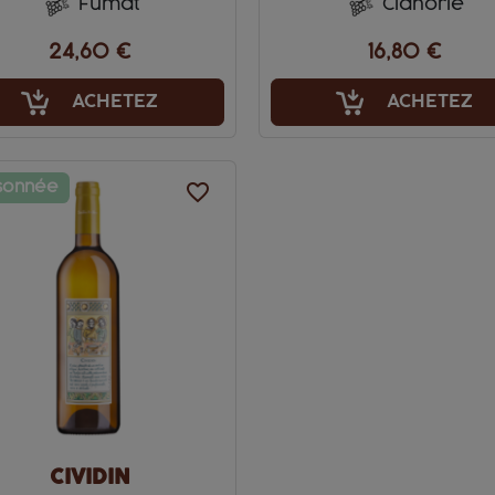
Fumat
Cianorie
24,60 €
16,80 €
ACHETEZ
ACHETEZ
sonnée
favorite_border
CIVIDIN