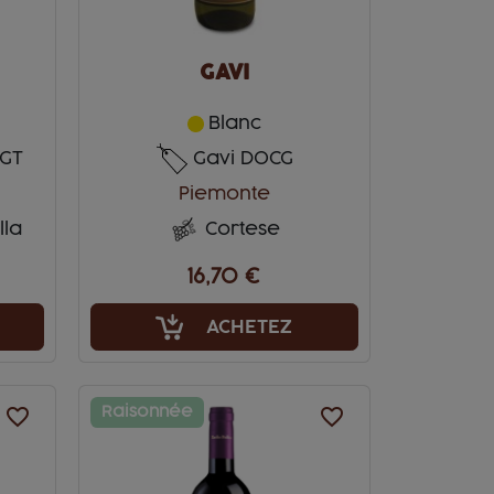
GAVI
Blanc
IGT
Gavi DOCG
Piemonte
lla
Cortese
16,70 €
ACHETEZ
favorite_border
Raisonnée
favorite_border