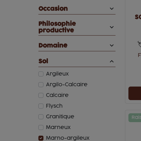

Occasion
S
Philosophie

productive

Domaine
F
Sol
Argileux
Argilo-Calcaire
Calcaire
Flysch
Granitique
Rai
Marneux
Marno-argileux