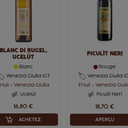
BLANC DI RUGEL,
PICULÌT NERI
UCELÙT
Blanc
Rouge
Venezia Giulia IGT
Venezia Giulia I
riuli - Venezia Giulia
Friuli - Venezia Giul
Ucelùt
Piculit Neri
16,80 €
18,70 €
ACHETEZ
APERÇU