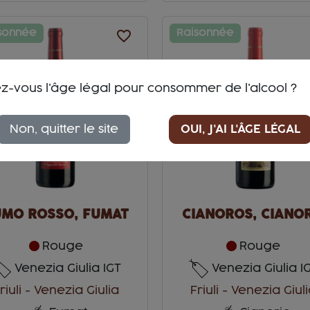
sonnée
favorite_border
Raisonnée
z-vous l'âge légal pour consommer de l'alcool ?
Non, quitter le site
OUI, J'AI L'ÂGE LÉGAL
UMO ROSSO, FUMAT
CIANOROS, CIANOR
Rouge
Rouge
Venezia Giulia IGT
Venezia Giulia I
riuli - Venezia Giulia
Friuli - Venezia Giul