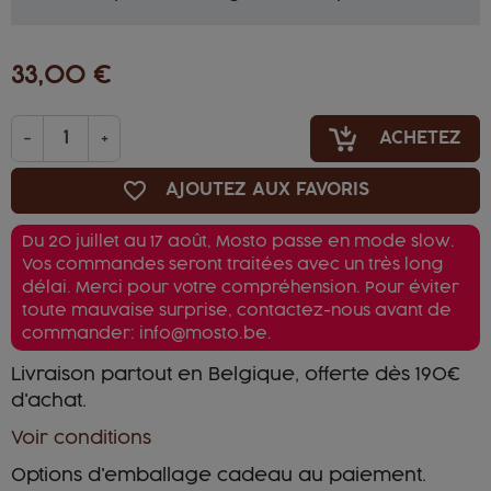
33,00 €
-
+
ACHETEZ
favorite_border
AJOUTEZ AUX FAVORIS
Du 20 juillet au 17 août, Mosto passe en mode slow.
Vos commandes seront traitées avec un très long
délai. Merci pour votre compréhension. Pour éviter
toute mauvaise surprise, contactez-nous avant de
commander: info@mosto.be.
Livraison partout en Belgique, offerte dès 190€
d'achat.
Voir conditions
Options d'emballage cadeau au paiement.