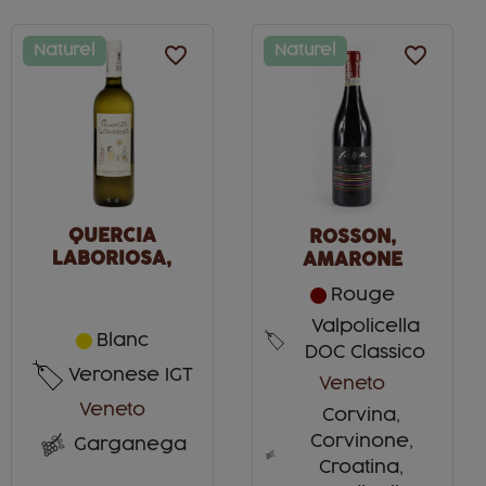
Naturel
favorite_border
Naturel
favorite_border
QUERCIA
ROSSON,
LABORIOSA,
AMARONE
GARGANEGA
Rouge
Valpolicella
Blanc
DOC Classico
Veronese IGT
Veneto
Veneto
Corvina,
Corvinone,
Garganega
Croatina,