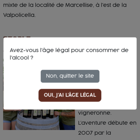
mixte de la localité de Marcellise, à l'est de la
Valpolicella.
PEOPLE
Avez-vous l'âge légal pour consommer de
TERRE DI PIETRA
l'alcool ?
Diplômée en
comptabilité, Laura
Non, quitter le site
Albertini n'en a
jamais démordu :
OUI, J'AI L'ÂGE LÉGAL
elle serait devenue
vigneronne.
L’aventure débute en
2007 par la