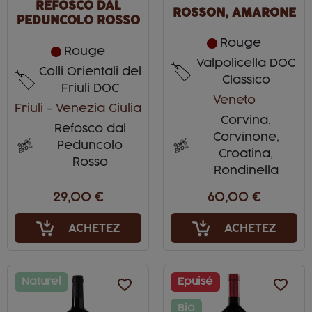
REFOSCO DAL
ROSSON, AMARONE
PEDUNCOLO ROSSO
Rouge
Rouge
Valpolicella DOC
Colli Orientali del
Classico
Friuli DOC
Veneto
Friuli - Venezia Giulia
Corvina,
Refosco dal
Corvinone,
Peduncolo
Croatina,
Rosso
Rondinella
29,00 €
60,00 €
ACHETEZ
ACHETEZ
Naturel
favorite_border
Epuisé
favorite_border
Bio