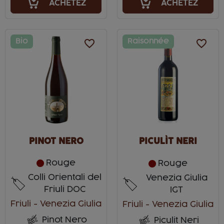
ACHETEZ
ACHETEZ
Bio
favorite_border
Raisonnée
favorite_border
PINOT NERO
PICULÌT NERI
Rouge
Rouge
Colli Orientali del
Venezia Giulia
Friuli DOC
IGT
Friuli - Venezia Giulia
Friuli - Venezia Giulia
Pinot Nero
Piculit Neri