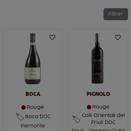
Filtrer
favorite_border
favorite_border
BOCA
PIGNOLO
Rouge
Rouge
Colli Orientali del
Boca DOC
Friuli DOC
Piemonte