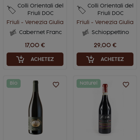
Colli Orientali del
Colli Orientali del
Friuli DOC
Friuli DOC
Friuli - Venezia Giulia
Friuli - Venezia Giulia
Cabernet Franc
Schioppettino
17,00 €
29,00 €
ACHETEZ
ACHETEZ
Bio
favorite_border
Naturel
favorite_border