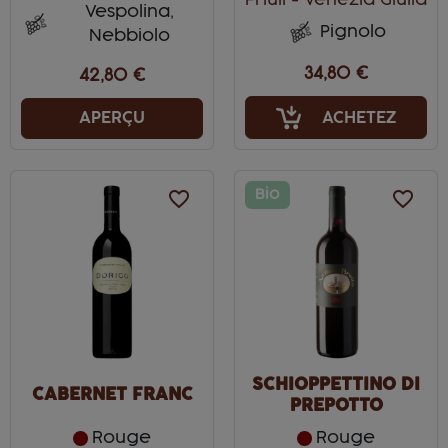
Friuli - Venezia Giulia
Vespolina,
Pignolo
Nebbiolo
34,80 €
42,80 €
ACHETEZ
APERÇU
favorite_border
Bio
favorite_border
SCHIOPPETTINO DI
CABERNET FRANC
PREPOTTO
Rouge
Rouge