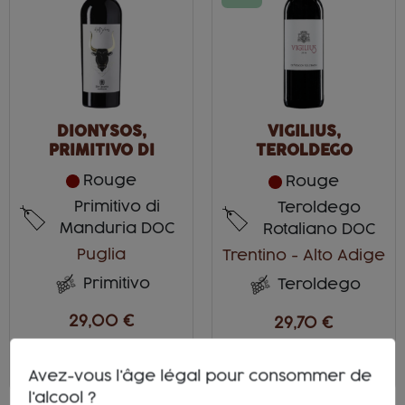
DIONYSOS,
VIGILIUS,
PRIMITIVO DI
TEROLDEGO
MANDURIA
ROTALIANO
Rouge
Rouge
Primitivo di
Teroldego
Manduria DOC
Rotaliano DOC
Puglia
Trentino - Alto Adige
Primitivo
Teroldego
29,00 €
29,70 €
ACHETEZ
APERÇU
Avez-vous l'âge légal pour consommer de
l'alcool ?