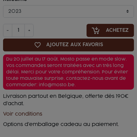
-
+
ACHETEZ
favorite_border
AJOUTEZ AUX FAVORIS
Du 20 juillet au 17 août, Mosto passe en mode slow.
Vos commandes seront traitées avec un très long
délai. Merci pour votre compréhension. Pour éviter
toute mauvaise surprise, contactez-nous avant de
commander: info@mosto.be.
Livraison partout en Belgique, offerte dès 190€
d'achat.
Voir conditions
Options d'emballage cadeau au paiement.