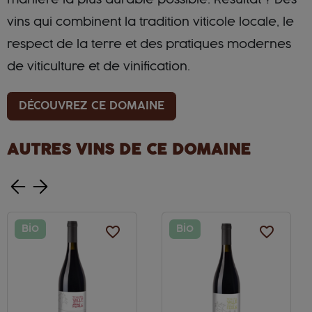
manière la plus durable possible. Résultat ? Des
vins qui combinent la tradition viticole locale, le
respect de la terre et des pratiques modernes
de viticulture et de vinification.
DÉCOUVREZ CE DOMAINE
AUTRES VINS DE CE DOMAINE
Bio
favorite_border
Bio
favorite_border