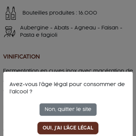
Bouteilles produites : 16.000
Aubergine - Abats - Agneau - Faisan -
Pasta e fagioli
VINIFICATION
Fermentation en cuves inox avec macération de
8-10 jours. Elevage en acier pendant 18 mois et
Avez-vous l'âge légal pour consommer de
en bouteille pendant 18 mois supplémentaires.
l'alcool ?
EARTH
Non, quitter le site
SOL :
Sablo-Argileux
OUI, J'AI L'ÂGE LÉGAL
CLIMAT :
Méditerranéen