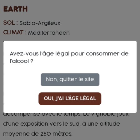
EARTH
SOL :
Sablo-Argileux
CLIMAT :
Méditerranéen
TERROIR :
Avez-vous l'âge légal pour consommer de
Le domaine La Pietra del Focolare est composé
l'alcool ?
de 13 parcelles, 13 « mouchoirs de poche » qui
forment cinq micro zones. Le Vermentino
Non, quitter le site
Solarancio est cultivé dans la zone de Sarticola.
Le sol y est meuble et principalement composé
OUI, J'AI L'ÂGE LÉGAL
de schiste et de marne rouge qui s'est
décompensé avec le temps. Le vignoble jouit
d'une exposition vers le sud, à une altitude
moyenne de 250 mètres.