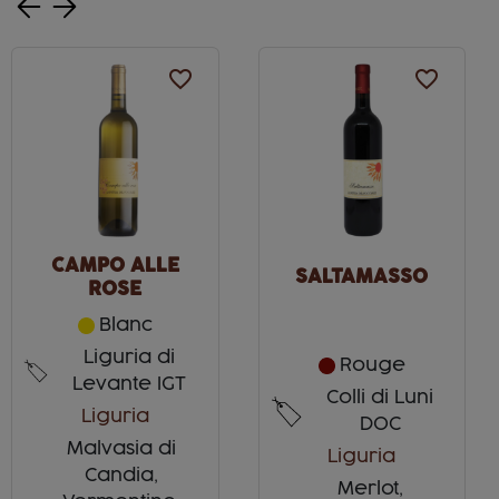
favorite_border
favorite_border
CAMPO ALLE
SALTAMASSO
ROSE
Blanc
Liguria di
Rouge
Levante IGT
Colli di Luni
Liguria
DOC
Malvasia di
Liguria
Candia,
Merlot,