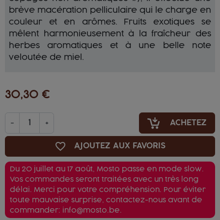
brève macération pelliculaire qui le charge en
couleur et en arômes. Fruits exotiques se
mêlent harmonieusement à la fraîcheur des
herbes aromatiques et à une belle note
veloutée de miel.
30,30 €
-
+
ACHETEZ
favorite_border
AJOUTEZ AUX FAVORIS
Du 20 juillet au 17 août, Mosto passe en mode slow.
Vos commandes seront traitées avec un très long
délai. Merci pour votre compréhension. Pour éviter
toute mauvaise surprise, contactez-nous avant de
commander: info@mosto.be.