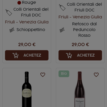
Rouge
Colli Orientali del
Colli Orientali del
Friuli DOC
Friuli DOC
Friuli - Venezia Giulia
Friuli - Venezia Giulia
Refosco dal
Schioppettino
Peduncolo
Rosso
29,00 €
29,00 €
ACHETEZ
ACHETEZ
favorite_border
Bio
favorite_border