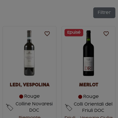
Filtrer
favorite_border
Epuisé
favorite_border
LEDI, VESPOLINA
MERLOT
Rouge
Rouge
Colline Novaresi
Colli Orientali del
DOC
Friuli DOC