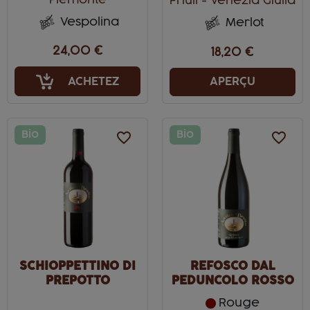
Piemonte
Friuli - Venezia Giulia
Vespolina
Merlot
24,00 €
18,20 €
ACHETEZ
APERÇU
Bio
favorite_border
Bio
favorite_border
SCHIOPPETTINO DI
REFOSCO DAL
PREPOTTO
PEDUNCOLO ROSSO
Rouge