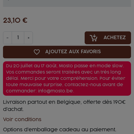
23,10 €
-
+
ACHETEZ
favorite_border
AJOUTEZ AUX FAVORIS
Du 20 juillet au 17 août, Mosto passe en mode slow.
Vos commandes seront traitées avec un très long
délai. Merci pour votre compréhension. Pour éviter
toute mauvaise surprise, contactez-nous avant de
commander: info@mosto.be.
Livraison partout en Belgique, offerte dès 190€
d'achat.
Voir conditions
Options d'emballage cadeau au paiement.