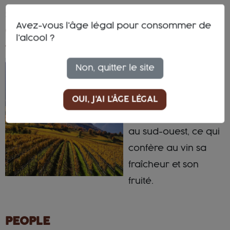
SOL :
Sablo-Argileux
Avez-vous l'âge légal pour consommer de
CLIMAT :
Montagneux
l'alcool ?
TERROIR :
Terrain de débris de
Non, quitter le site
l'époque glaciaire,
situé à 250 mètres
OUI, J'AI L'ÂGE LÉGAL
d'altitude et exposé
au sud-ouest, ce qui
confère au vin sa
fraîcheur et son
fruité.
PEOPLE