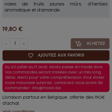
notes de fruits jaunes mûrs, d’herbes
aromatique et d’amande.
19,80 €
-
+
ACHETEZ
favorite_border
AJOUTEZ AUX FAVORIS
Du 20 juillet au 17 août, Mosto passe en mode slow.
Vos commandes seront traitées avec un très long
délai. Merci pour votre compréhension. Pour éviter
toute mauvaise surprise, contactez-nous avant de
commander: info@mosto.be.
Livraison partout en Belgique, offerte dès 190€
d'achat.
Voir conditions