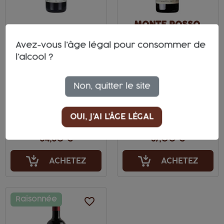
MONTE ROSSO,
BAROLO MARENCA
NOCCHIANELLO
Avez-vous l'âge légal pour consommer de
NERO
Rouge
l'alcool ?
Rouge
Toscana Rosso
Barolo DOCG
IGT
Non, quitter le site
Piemonte
Toscana
Nocchianello
Nebbiolo
OUI, J'AI L'ÂGE LÉGAL
Nero
54,60 €
37,00 €
ACHETEZ
ACHETEZ
Raisonnée
favorite_border