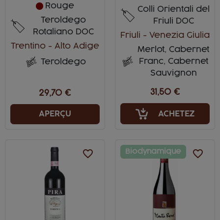
Rouge
Colli Orientali del
Teroldego
Friuli DOC
Rotaliano DOC
Friuli - Venezia Giulia
Trentino - Alto Adige
Merlot, Cabernet
Franc, Cabernet
Teroldego
Sauvignon
31,50 €
29,70 €
ACHETEZ
APERÇU
favorite_border
Biodynamique
favorite_border