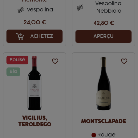
Piemonte
Vespolina,
Vespolina
Nebbiolo
24,00 €
42,80 €
ACHETEZ
APERÇU
Epuisé
favorite_border
favorite_border
Bio
VIGILIUS,
MONTSCLAPADE
TEROLDEGO
ROTALIANO
Rouge