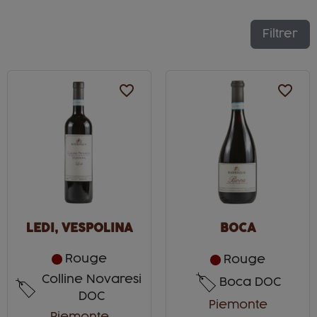
Filtrer
favorite_border
favorite_border
LEDI, VESPOLINA
BOCA
Rouge
Rouge
Colline Novaresi
Boca DOC
DOC
Piemonte