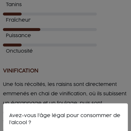
Tanins
Fraîcheur
Puissance
Onctuosité
VINIFICATION
Une fois récoltés, les raisins sont directement
emmenés en chai de vinification, où ils subissent
un égrappage et un foulage, puis sont
délicatement pressés. La fermentation a lieu à
Avez-vous l'âge légal pour consommer de
température contrôlée en cuves inox.
l'alcool ?