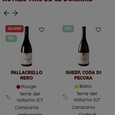
Epuisé
favorite_border
Bio
favorite_border
Bio
PALLAGRELLO
SHEEP, CODA DI
NERO
PECORA
Blanc
Rouge
Terre del
Terre del
Volturno IGT
Volturno IGT
Campania
Campania