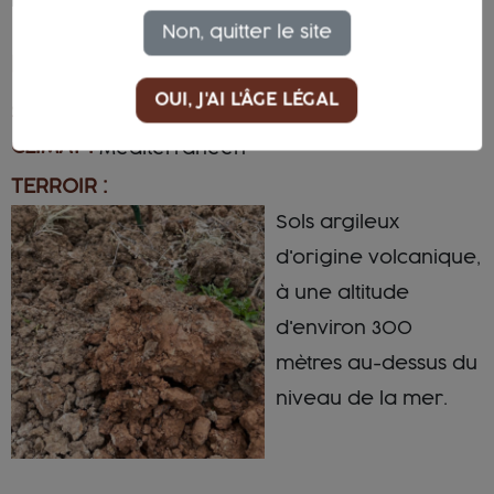
Fermentation malolactique.
Non, quitter le site
EARTH
OUI, J'AI L'ÂGE LÉGAL
SOL :
Volcanique
CLIMAT :
Méditerranéen
TERROIR :
Sols argileux
d'origine volcanique,
à une altitude
d'environ 300
mètres au-dessus du
niveau de la mer.