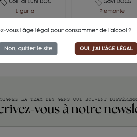
Colli di Luni DOC
Gavi DOCG
Liguria
Piemonte
Vermentino, Albarola
Cortese
z-vous l'âge légal pour consommer de l'alcool ?
20,40 €
16,70 €
ACHETEZ
ACHETEZ
Non, quitter le site
OUI, J'AI L'ÂGE LÉGAL
OIGNEZ LA TEAM DES GENS QUI BOIVENT DIFFÉREM
crivez-vous à notre newsl