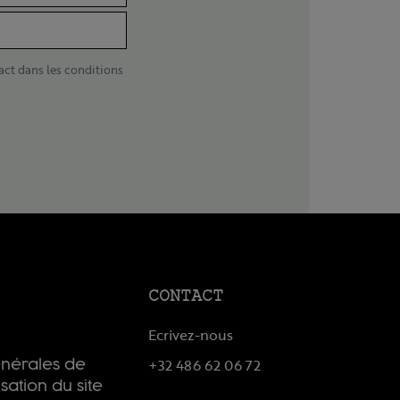
act dans les conditions
CONTACT
Ecrivez-nous
+32 486 62 06 72
énérales de
isation du site