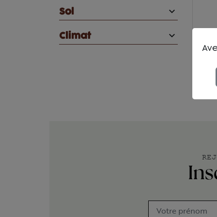

Sol

Climat
Ave
REJ
Ins