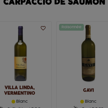
CARPACCIO DE SAUMON
favorite_border
Raisonnée
VILLA LINDA,
GAVI
VERMENTINO
Blanc
Blanc