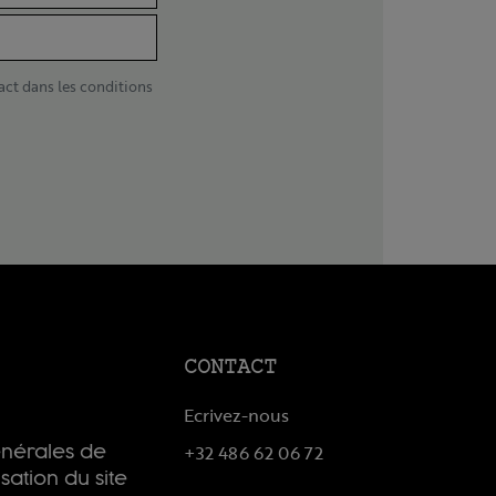
act dans les conditions
CONTACT
Ecrivez-nous
+32 486 62 06 72
énérales de
isation du site