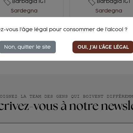
Barbagia IGT
Barbagia IGT
Sardegna
Sardegna
Granazza
Cannonau
z-vous l'âge légal pour consommer de l'alcool ?
28,80 €
28,00 €
ACHETEZ
ACHETEZ
Non, quitter le site
OUI, J'AI L'ÂGE LÉGAL
OIGNEZ LA TEAM DES GENS QUI BOIVENT DIFFÉREM
crivez-vous à notre newsl