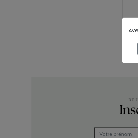
Ave
REJ
Ins