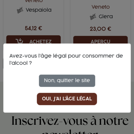
Veneto
Veneto
Vespaiola
Glera
54,12 €
23,00 €
ACHETEZ
APERÇU
Avez-vous l'âge légal pour consommer de
l'alcool ?
Retour en haut
Non, quitter le site
OUI, J'AI L'ÂGE LÉGAL
REJOIGNEZ LA TEAM DES GENS QUI BOIVENT
DIFFÉREMMENT :
Inscrivez-vous à notre