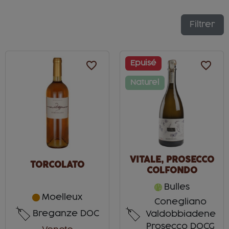
Filtrer
favorite_border
Epuisé
favorite_border
Naturel
VITALE, PROSECCO
TORCOLATO
COLFONDO
Bulles
Moelleux
Conegliano
Breganze DOC
Valdobbiadene
Prosecco DOCG