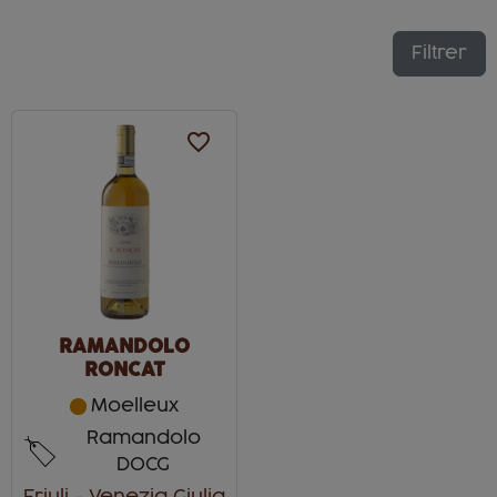
Filtrer
favorite_border
RAMANDOLO
RONCAT
Moelleux
Ramandolo
DOCG