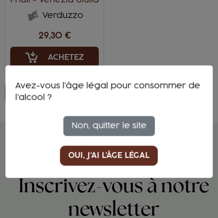
Friuli - Venezia Giulia
Verduzzo
29,30 €
ACHETEZ
Avez-vous l'âge légal pour consommer de
Retour en haut
l'alcool ?
Non, quitter le site
OUI, J'AI L'ÂGE LÉGAL
REJOIGNEZ LA TEAM DES GENS QUI BOIVENT
DIFFÉREMMENT :
Inscrivez-vous à notre
newsletter