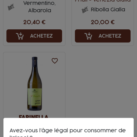
Friuli - Venezia Giulia
Vermentino,
Ribolla Gialla
Albarola
20,40 €
20,00 €
ACHETEZ
ACHETEZ
favorite_border
FARINELLA,
FAVORITA
Avez-vous l'âge légal pour consommer de
Blanc