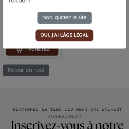
l'alcool ?
Langhe DOC
Piemonte
Non, quitter le site
Favorita
OUI, J'AI L'ÂGE LÉGAL
17,30 €
ACHETEZ
Retour en haut
REJOIGNEZ LA TEAM DES GENS QUI BOIVENT
DIFFÉREMMENT :
Inscrivez-vous à notre