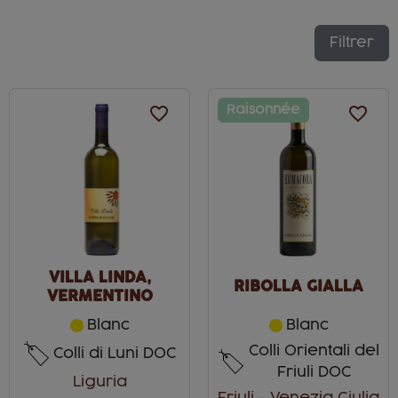
Filtrer
favorite_border
Raisonnée
favorite_border
VILLA LINDA,
RIBOLLA GIALLA
VERMENTINO
Blanc
Blanc
Colli Orientali del
Colli di Luni DOC
Friuli DOC
Liguria