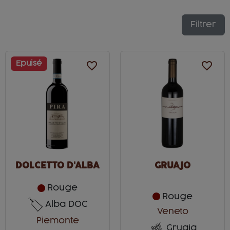
Filtrer
Epuisé
favorite_border
favorite_border
DOLCETTO D'ALBA
GRUAJO
Rouge
Rouge
Alba DOC
Veneto
Piemonte
Gruaja