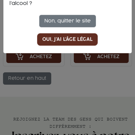
Maremma
l'alcool ?
IGT
Toscana DOC
Toscana
Toscana
Non, quitter le site
Nocchianello
Ciliegiolo
Nero
OUI, J'AI L'ÂGE LÉGAL
21,00 €
37,00 €
ACHETEZ
ACHETEZ
Retour en haut
REJOIGNEZ LA TEAM DES GENS QUI BOIVENT
DIFFÉREMMENT :