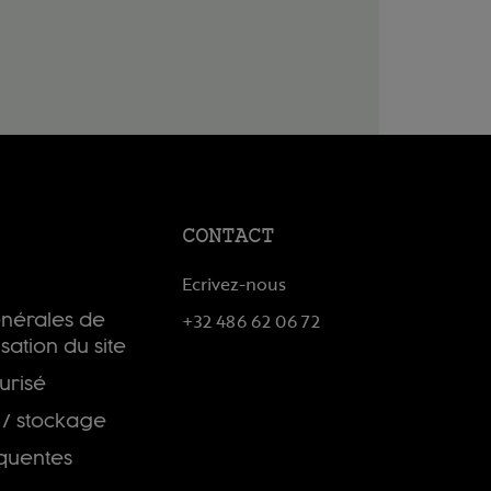
CONTACT
Ecrivez-nous
+32 486 62 06 72
énérales de
isation du site
urisé
 / stockage
équentes