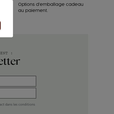
Options d'emballage cadeau
au paiement.
MENT :
etter
act dans les conditions