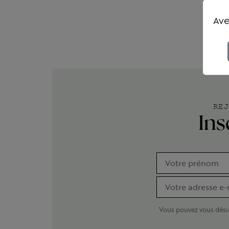
Ave
REJ
Ins
Vous pouvez vous désin