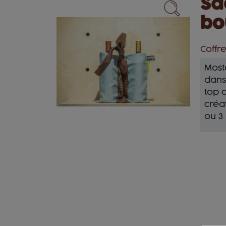
Sa
bo
Coffr
Most
dans
top c
créat
ou 3 